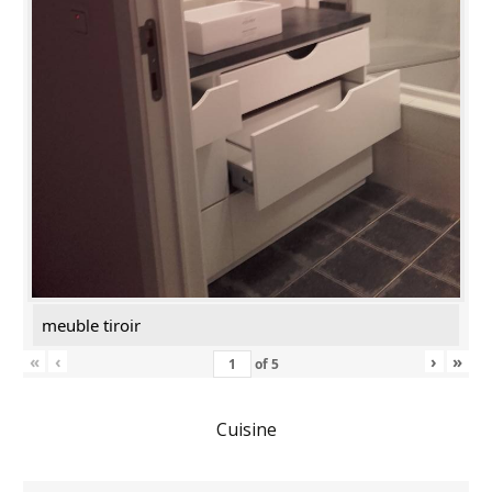
meuble tiroir
«
‹
›
»
of
5
Cuisine