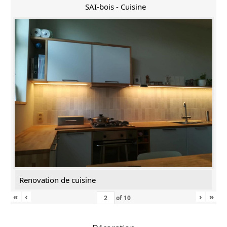
SAI-bois - Cuisine
Renovation de cuisine
«
‹
›
»
of
10