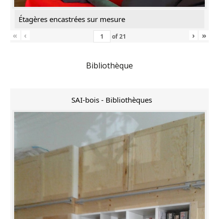
Étagères encastrées sur mesure
«
‹
›
»
of
21
Bibliothèque
SAI-bois - Bibliothèques