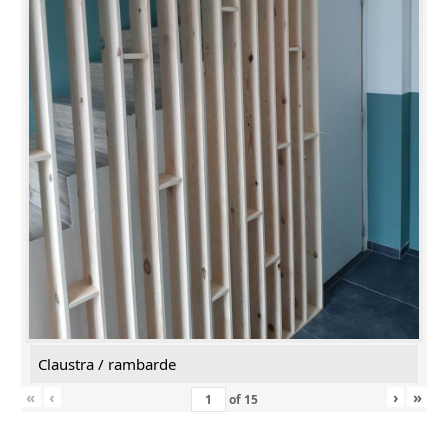
Claustra / rambarde
«
‹
›
»
of
15