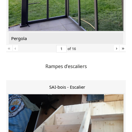
Pergola
«
‹
›
»
of
16
Rampes d’escaliers
SAI-bois - Escalier