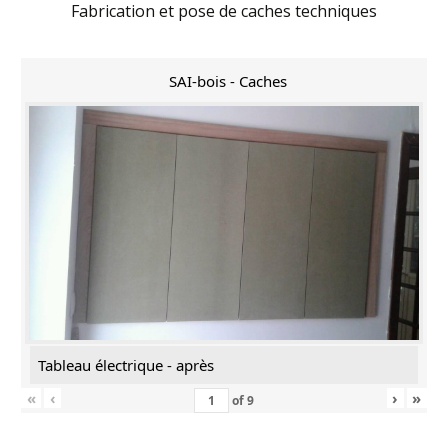
Fabrication et pose de caches techniques
SAI-bois - Caches
Tableau électrique - après
«
‹
›
»
of
9