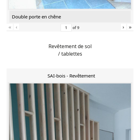
Double porte en chêne
«
‹
›
»
of
9
Revêtement de sol
/ tablettes
SAI-bois - Revêtement