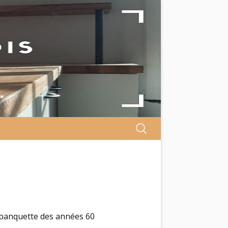
…
Search
for:
 banquette des années 60