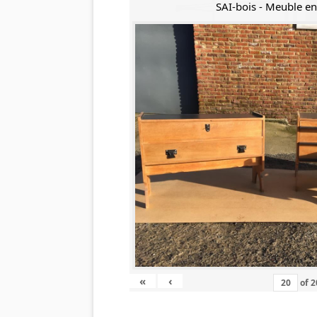
SAI-bois - Meuble e
«
‹
of
2