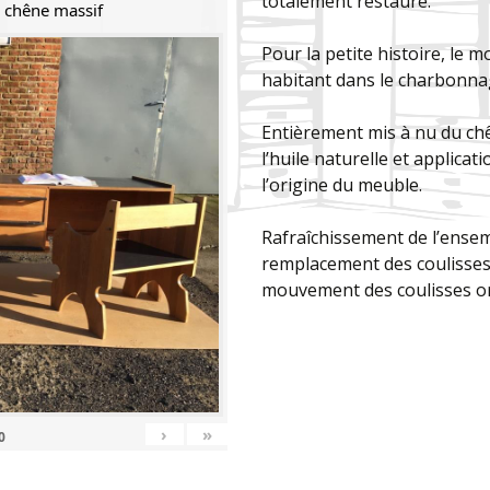
totalement réstauré.
n chêne massif
Pour la petite histoire, le 
habitant dans le charbonnag
Entièrement mis à nu du chê
l’huile naturelle et applicat
l’origine du meuble.
Rafraîchissement de l’ensemb
remplacement des coulisses 
mouvement des coulisses or
›
»
0