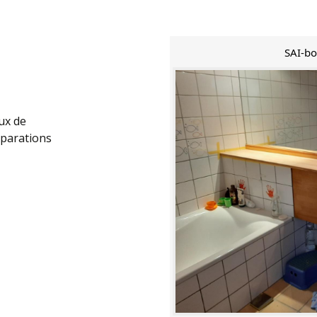
SAI-bo
ux de
éparations