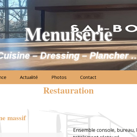
Menuiserie
Cuisine – Dressing – Plancher 
nce
Actualité
Photos
Contact
Restauration
ne massif
Ensemble console, bureau,