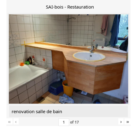
SAI-bois - Restauration
renovation salle de bain
«
‹
›
»
of
17