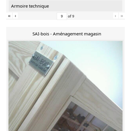
Armoire technique
«
‹
›
»
of
9
SAI-bois - Aménagement magasin