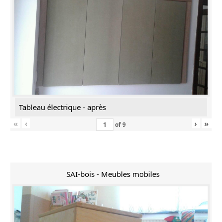
Tableau électrique - après
«
‹
›
»
of
9
SAI-bois - Meubles mobiles