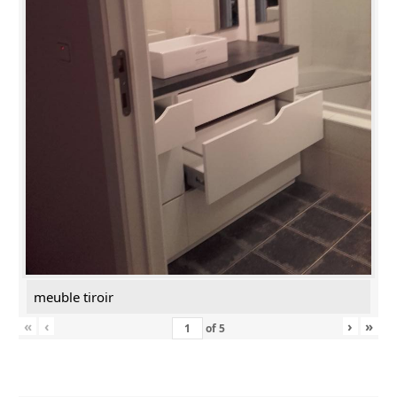
meuble tiroir
«
‹
›
»
of
5