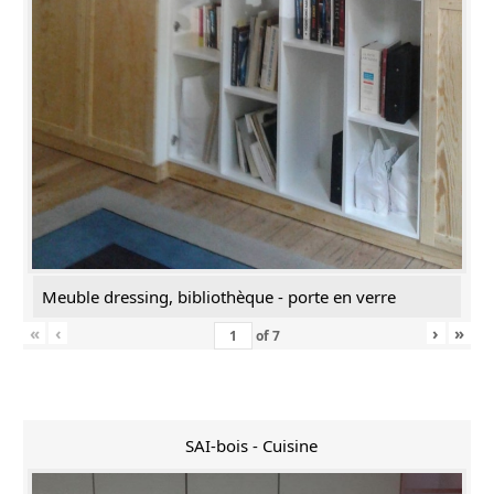
Meuble dressing, bibliothèque - porte en verre
«
‹
›
»
of
7
SAI-bois - Cuisine