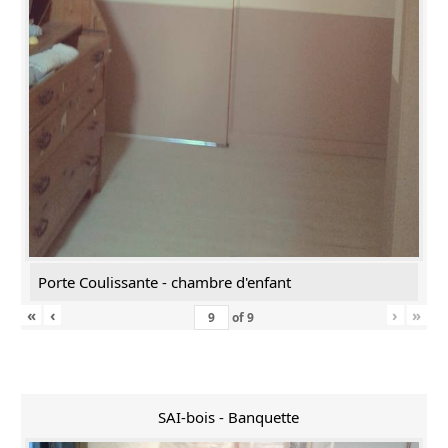
Porte Coulissante - chambre d'enfant
«
‹
›
»
of
9
SAI-bois - Banquette