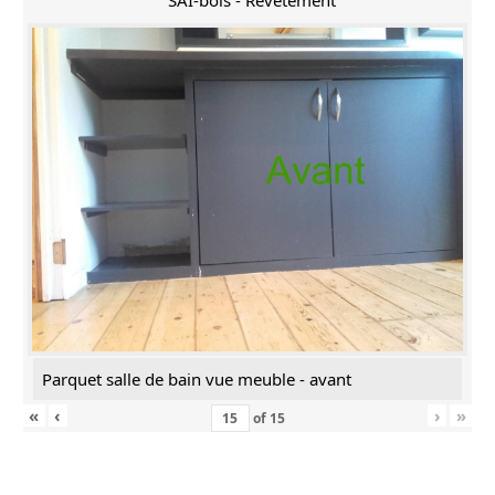
SAI-bois - Revêtement
Parquet salle de bain vue meuble - avant
«
‹
›
»
of
15