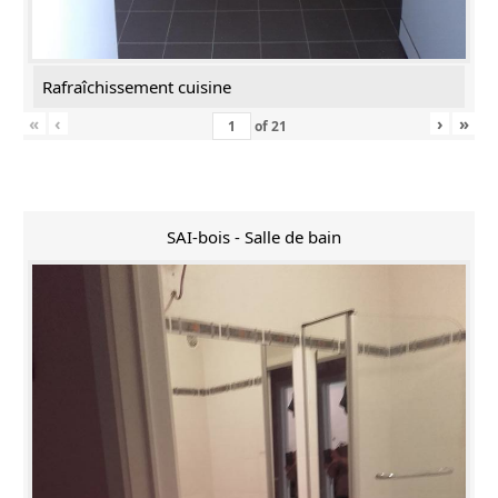
Rafraîchissement cuisine
«
‹
›
»
of
21
SAI-bois - Salle de bain