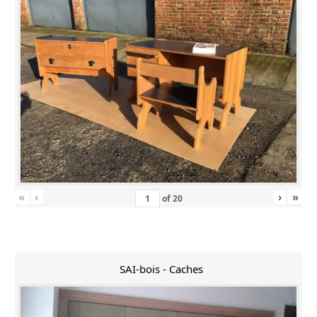
«
‹
›
»
of
20
SAI-bois - Caches