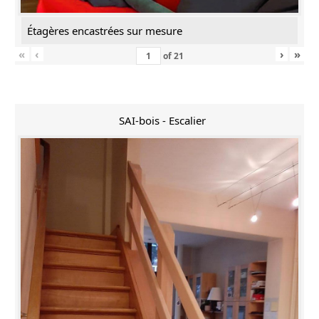
Étagères encastrées sur mesure
«
‹
›
»
of
21
SAI-bois - Escalier