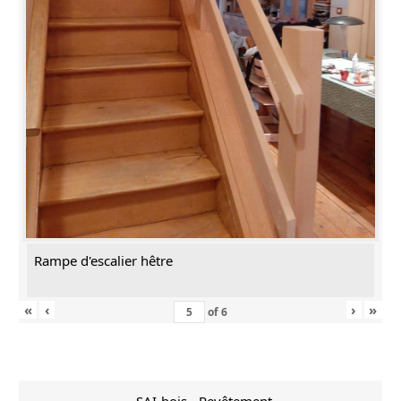
Rampe d'escalier hêtre
«
‹
›
»
of
6