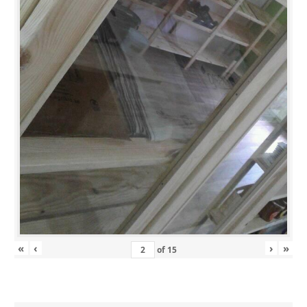
«
‹
›
»
of
15