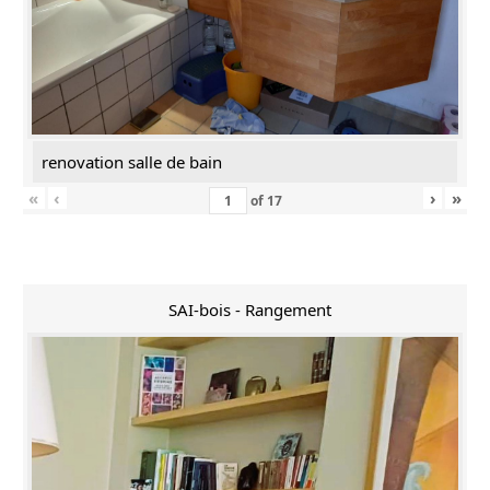
renovation salle de bain
«
‹
›
»
of
17
SAI-bois - Rangement