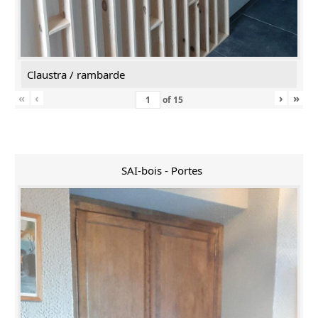
Claustra / rambarde
«
‹
›
»
of
15
SAI-bois - Portes