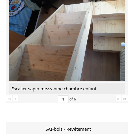
Escalier sapin mezzanine chambre enfant
«
‹
›
»
of
6
SAI-bois - Revêtement