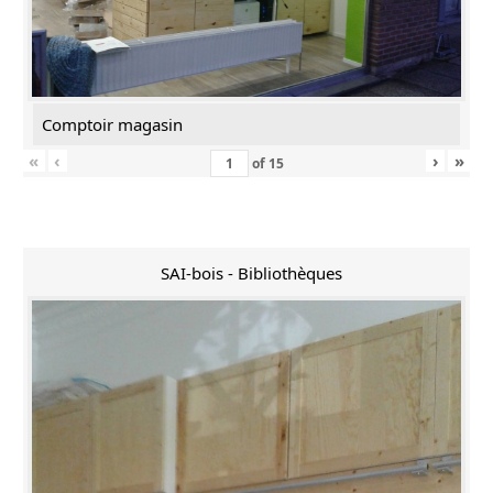
Comptoir magasin
«
‹
›
»
of
15
SAI-bois - Bibliothèques