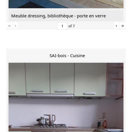
Meuble dressing, bibliothèque - porte en verre
«
‹
›
»
of
7
SAI-bois - Cuisine