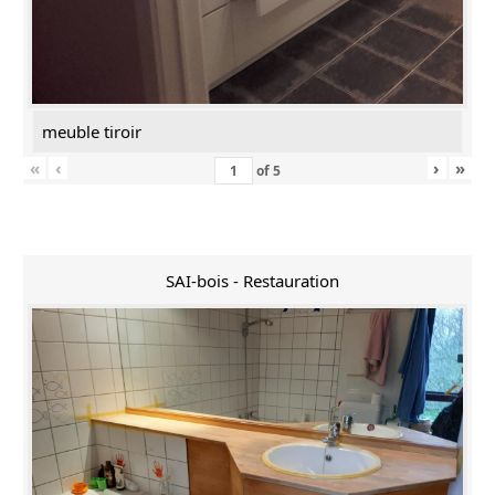
meuble tiroir
«
‹
›
»
of
5
SAI-bois - Restauration