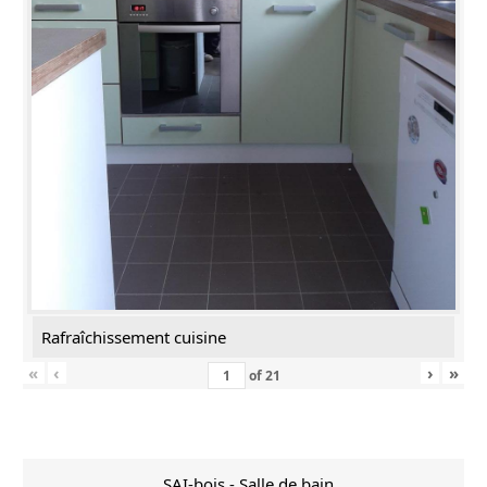
Rafraîchissement cuisine
«
‹
›
»
of
21
SAI-bois - Salle de bain