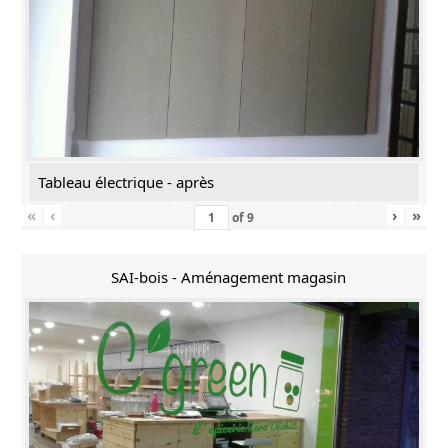
Tableau électrique - après
«
‹
›
»
of
9
SAI-bois - Aménagement magasin