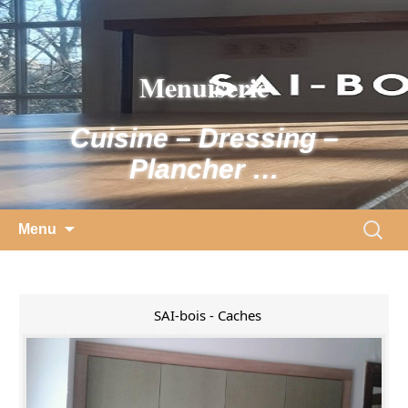
Skip
to
content
Menuiserie
Cuisine – Dressing –
Plancher …
Search
Menu
for:
SAI-bois - Caches