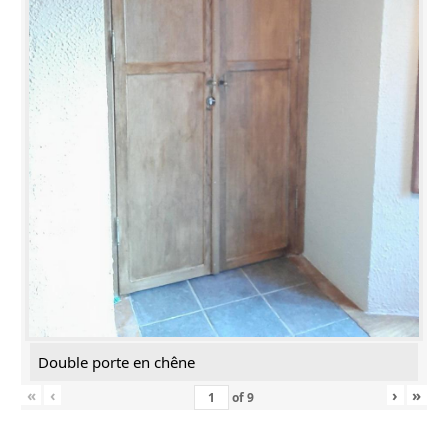
Double porte en chêne
«
‹
›
»
of
9