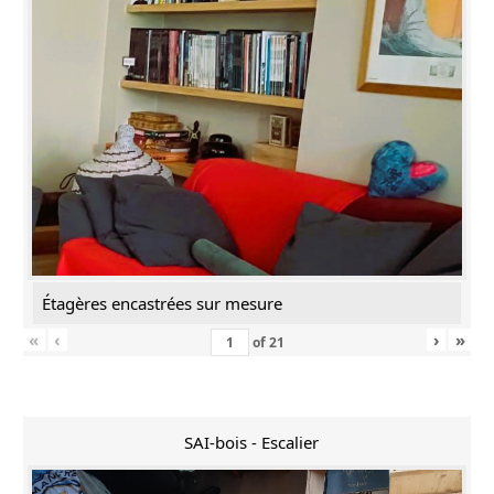
Étagères encastrées sur mesure
«
‹
›
»
of
21
SAI-bois - Escalier