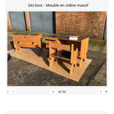
SAI-bois - Meuble en chêne massif
«
‹
›
»
of
20