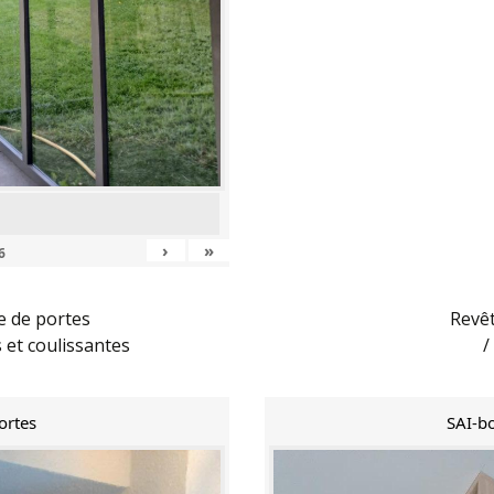
›
»
6
e de portes
Revê
s et coulissantes
/
ortes
SAI-bo