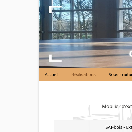
Skip
to
content
Accueil
Réalisations
Sous-traita
Menuiserie
Sur Mesure
Mobilier d’ex
Restauration
SAI-bois - Ex
Projets