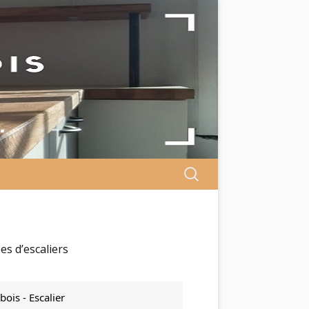
…
Search
for:
s d’escaliers
bois - Escalier