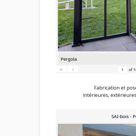
Pergola
«
‹
of
1
Fabrication et pos
intérieures, extérieure
SAI-bois - P