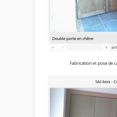
Double porte en chêne
«
‹
of
Fabrication et pose de 
SAI-bois - C