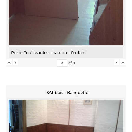
Porte Coulissante - chambre d'enfant
«
‹
›
»
of
9
SAI-bois - Banquette