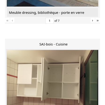
Meuble dressing, bibliothèque - porte en verre
«
‹
›
»
of
7
SAI-bois - Cuisine