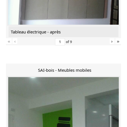
Tableau électrique - après
«
‹
›
»
of
9
SAI-bois - Meubles mobiles