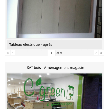
Tableau électrique - après
«
‹
›
»
of
9
SAI-bois - Aménagement magasin