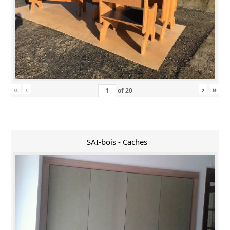
«
‹
›
»
of
20
SAI-bois - Caches