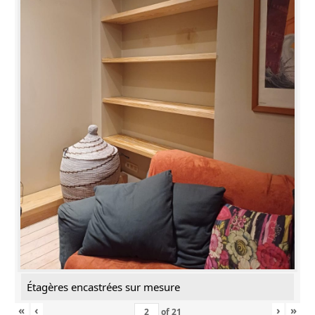
Étagères encastrées sur mesure
«
‹
›
»
of
21