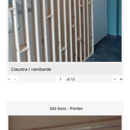
Claustra / rambarde
«
‹
›
»
of
15
SAI-bois - Portes