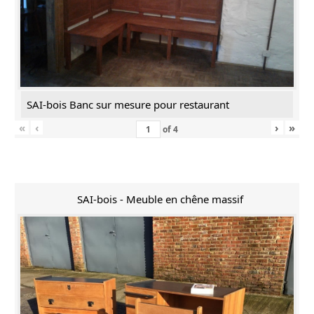
SAI-bois Banc sur mesure pour restaurant
«
‹
›
»
of
4
SAI-bois - Meuble en chêne massif