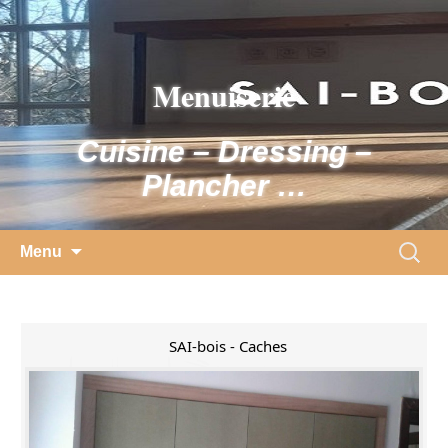
Skip
to
content
Menuiserie
Cuisine – Dressing –
Plancher …
Search
Menu
for:
SAI-bois - Caches