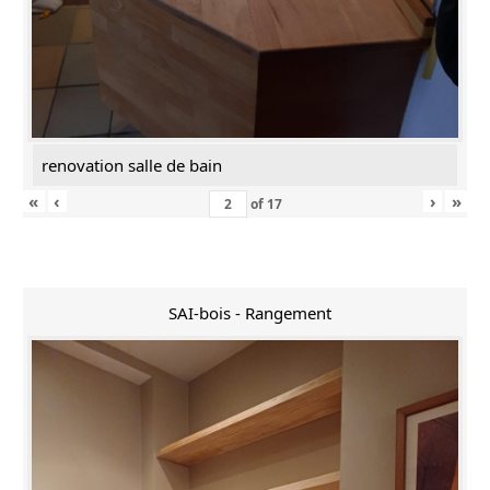
renovation salle de bain
«
‹
›
»
of
17
SAI-bois - Rangement