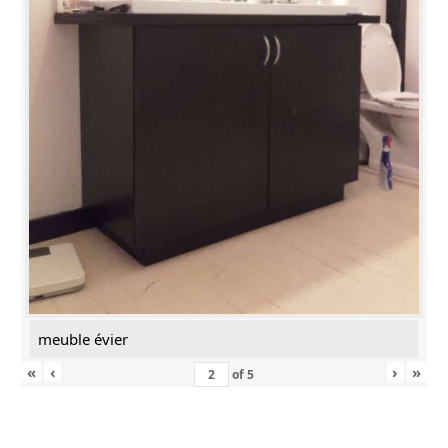
meuble évier
«
‹
›
»
of
5