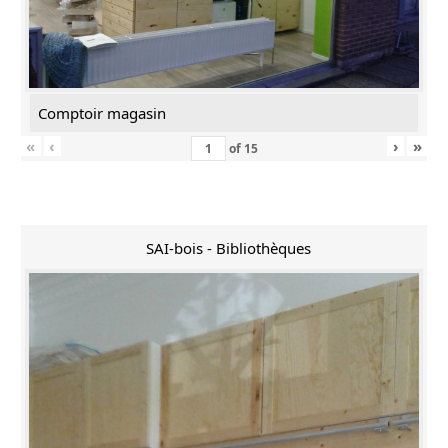
Comptoir magasin
«
‹
›
»
of
15
SAI-bois - Bibliothèques