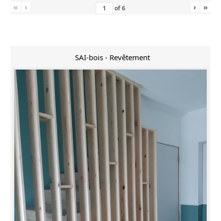
«
‹
›
»
of
6
SAI-bois - Revêtement