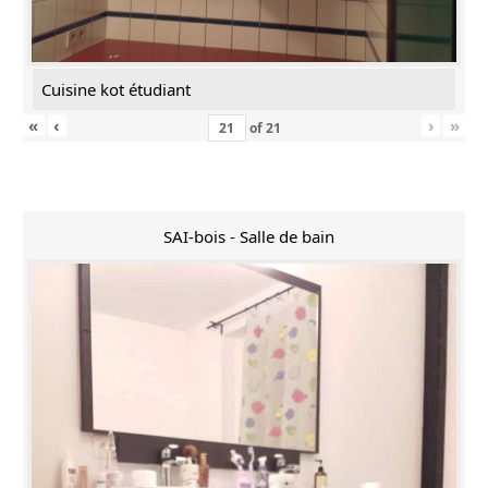
Cuisine kot étudiant
«
‹
›
»
of
21
SAI-bois - Salle de bain