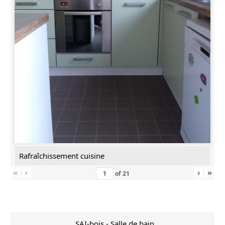
Rafraîchissement cuisine
«
‹
›
»
of
21
SAI-bois - Salle de bain