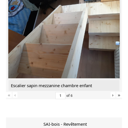
Escalier sapin mezzanine chambre enfant
«
‹
›
»
of
6
SAI-bois - Revêtement