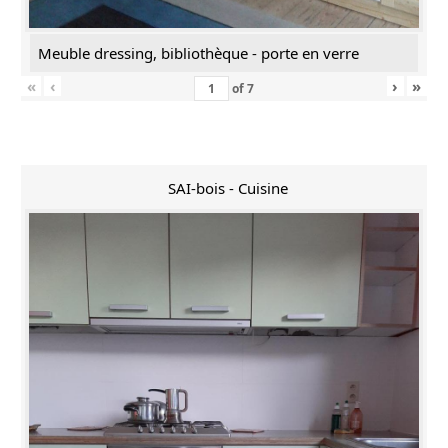
Meuble dressing, bibliothèque - porte en verre
«
‹
›
»
of
7
SAI-bois - Cuisine