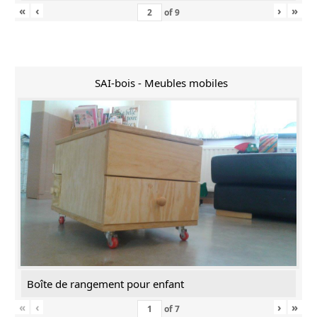
«
‹
›
»
of
9
SAI-bois - Meubles mobiles
Boîte de rangement pour enfant
«
‹
›
»
of
7