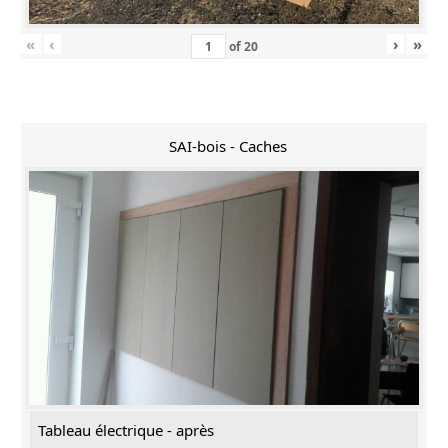
«
‹
›
»
of
20
SAI-bois - Caches
Tableau électrique - après