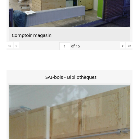
Comptoir magasin
«
‹
›
»
of
15
SAI-bois - Bibliothèques