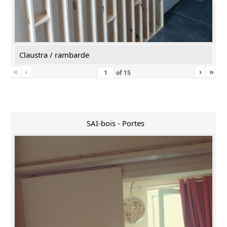
Claustra / rambarde
«
‹
›
»
of
15
SAI-bois - Portes