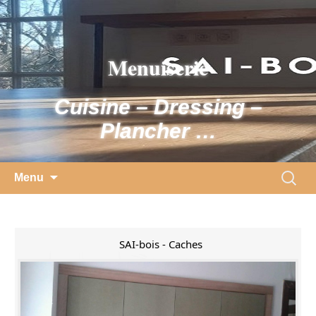
Skip
to
content
Menuiserie
Cuisine – Dressing –
Plancher …
Search
Menu
for:
SAI-bois - Caches