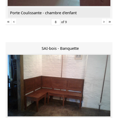
Porte Coulissante - chambre d'enfant
«
‹
›
»
of
9
SAI-bois - Banquette