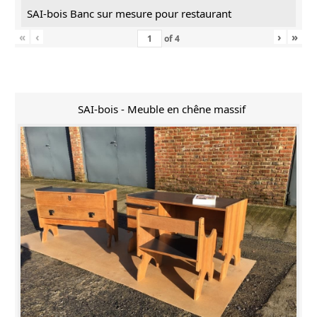
SAI-bois Banc sur mesure pour restaurant
«
‹
›
»
of
4
SAI-bois - Meuble en chêne massif