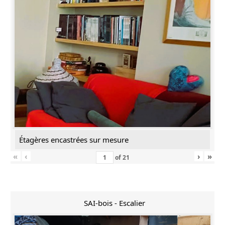
Étagères encastrées sur mesure
«
‹
›
»
of
21
SAI-bois - Escalier