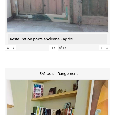
Restauration porte ancienne - après
«
‹
›
»
of
17
SAI-bois - Rangement