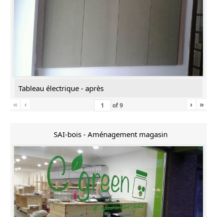
Tableau électrique - après
«
‹
›
»
of
9
SAI-bois - Aménagement magasin