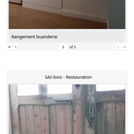
Rangement buanderie
«
‹
›
»
of
5
SAI-bois - Restauration