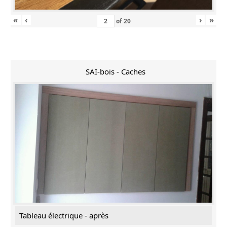
«
‹
›
»
of
20
SAI-bois - Caches
Tableau électrique - après