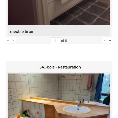
meuble tiroir
«
‹
›
»
of
5
SAI-bois - Restauration