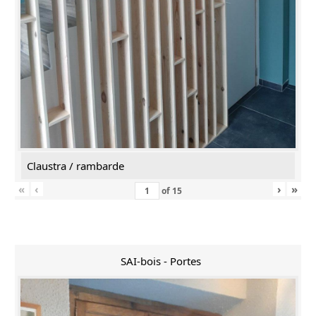
Claustra / rambarde
«
‹
›
»
of
15
SAI-bois - Portes