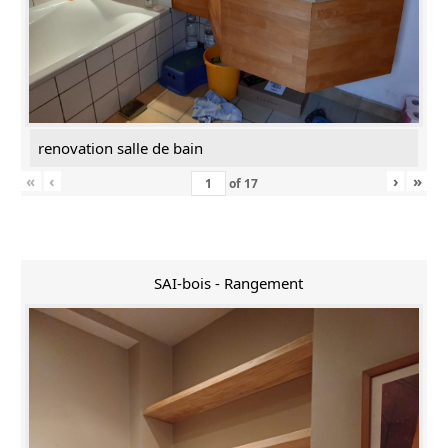
renovation salle de bain
«
‹
›
»
of
17
SAI-bois - Rangement