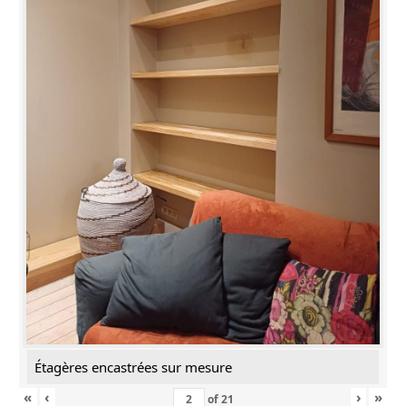
Étagères encastrées sur mesure
«
‹
›
»
of
21