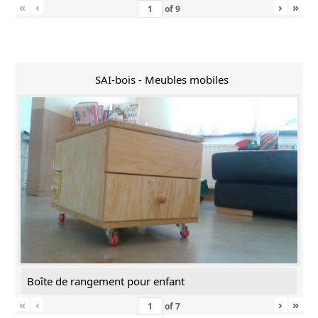
«
‹
›
»
of
9
SAI-bois - Meubles mobiles
Boîte de rangement pour enfant
«
‹
›
»
of
7