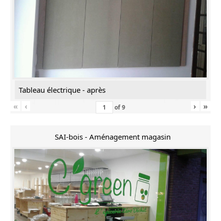
Tableau électrique - après
«
‹
›
»
of
9
SAI-bois - Aménagement magasin