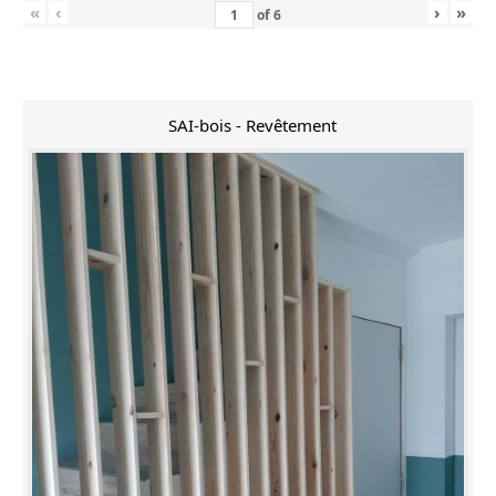
«
‹
›
»
of
6
SAI-bois - Revêtement