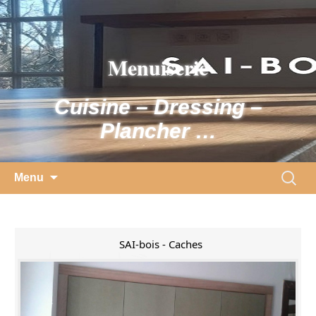
Skip
to
content
Menuiserie
Cuisine – Dressing –
Plancher …
Search
Menu
for:
SAI-bois - Caches