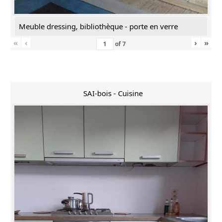
Meuble dressing, bibliothèque - porte en verre
«
‹
›
»
of
7
SAI-bois - Cuisine