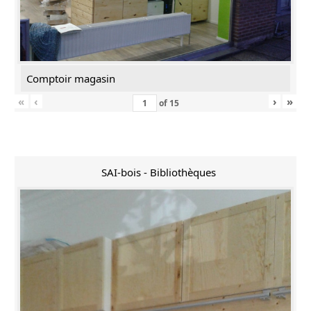
Comptoir magasin
«
‹
›
»
of
15
SAI-bois - Bibliothèques