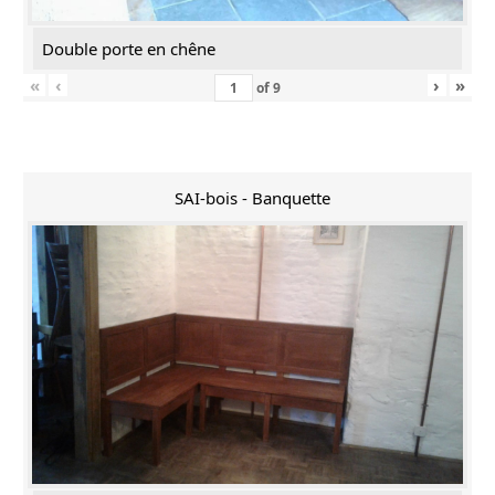
Double porte en chêne
«
‹
›
»
of
9
SAI-bois - Banquette