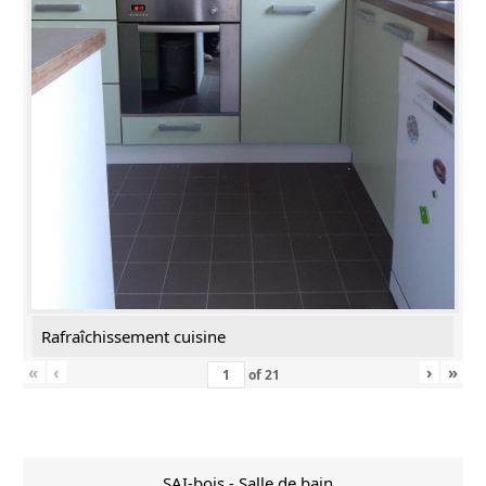
Rafraîchissement cuisine
«
‹
›
»
of
21
SAI-bois - Salle de bain