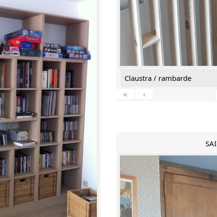
Claustra / rambarde
«
‹
SAI