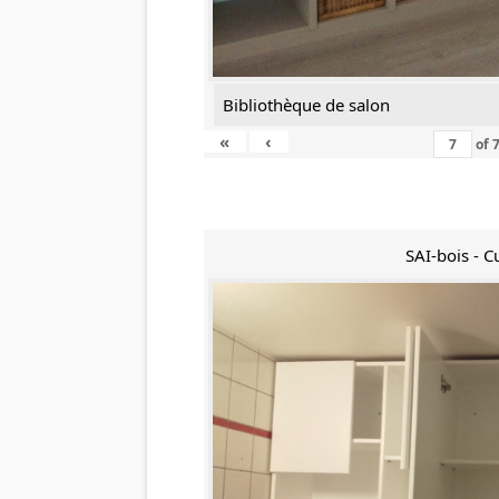
Bibliothèque de salon
«
‹
of
SAI-bois - C