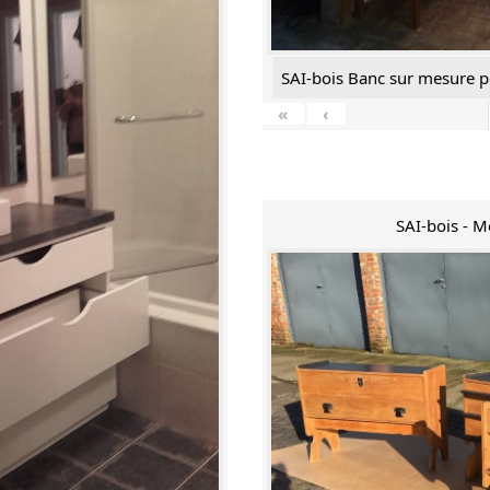
SAI-bois Banc sur mesure p
«
‹
SAI-bois - 