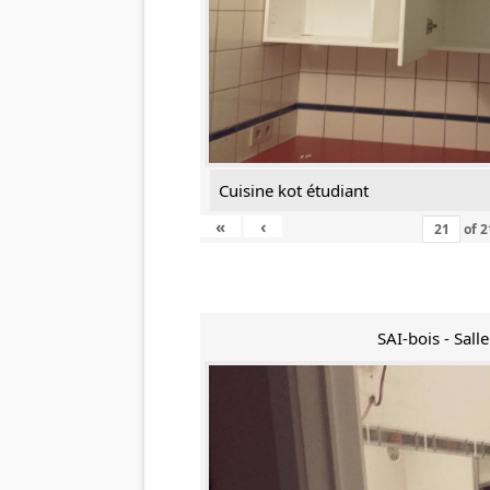
Cuisine kot étudiant
«
‹
of
2
SAI-bois - Sall