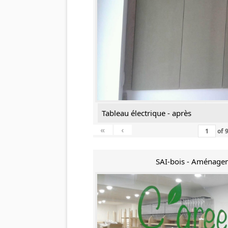
Tableau électrique - après
«
‹
of
SAI-bois - Aménage