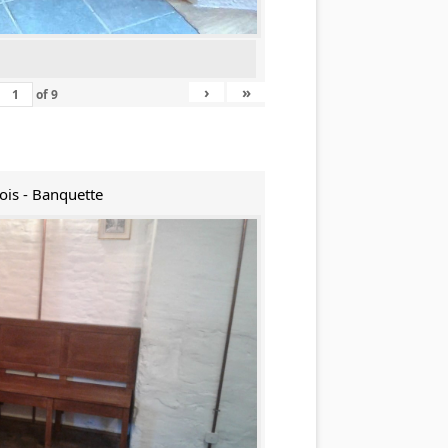
›
»
of
9
ois - Banquette