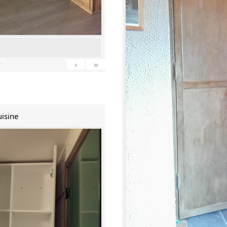
›
»
7
uisine