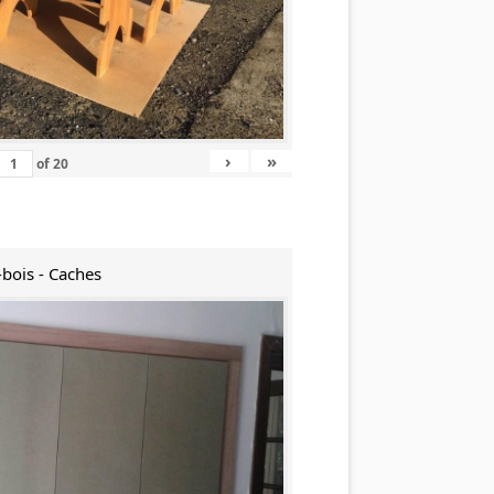
›
»
of
20
-bois - Caches