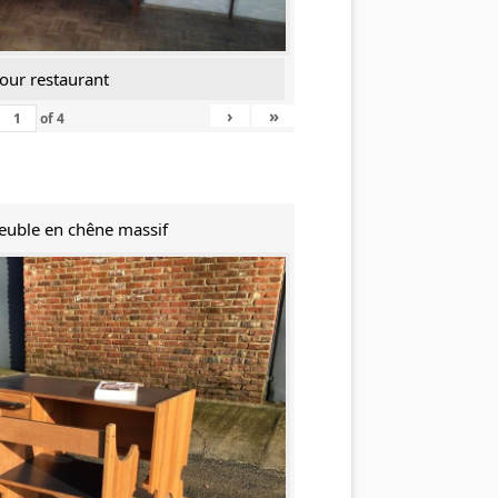
our restaurant
›
»
of
4
Meuble en chêne massif