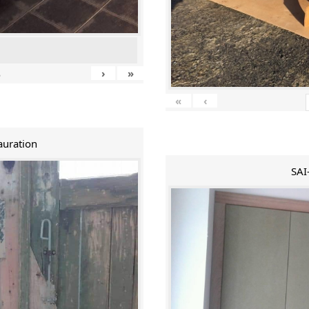
›
»
5
«
‹
auration
SAI