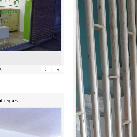
›
»
5
iothèques