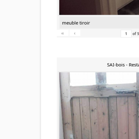
meuble tiroir
«
‹
of
SAI-bois - Rest