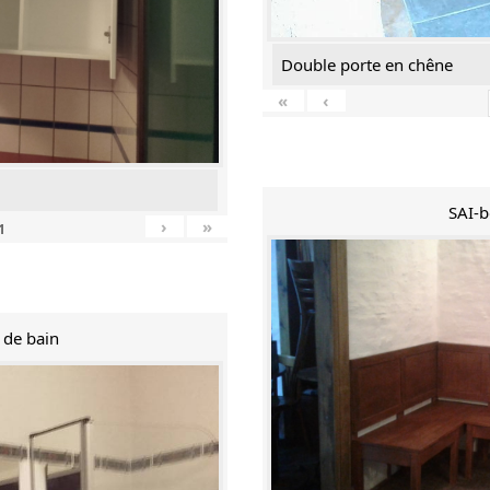
Double porte en chêne
«
‹
SAI-b
›
»
1
e de bain