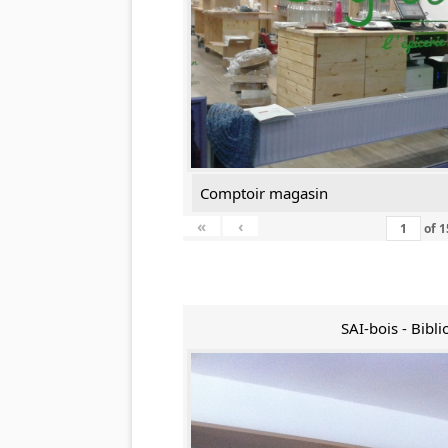
Comptoir magasin
«
‹
of
1
SAI-bois - Bibl