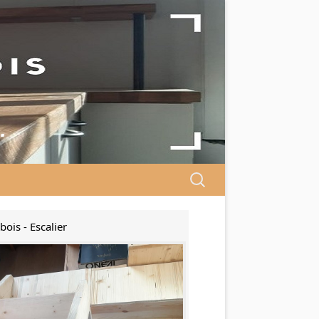
…
Search
for:
bois - Escalier