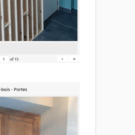
›
»
of
15
-bois - Portes