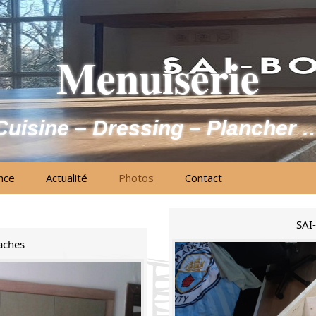
Menuiserie
Cuisine – Dressing – Plancher 
nce
Actualité
Photos
Contact
SAI-
aches