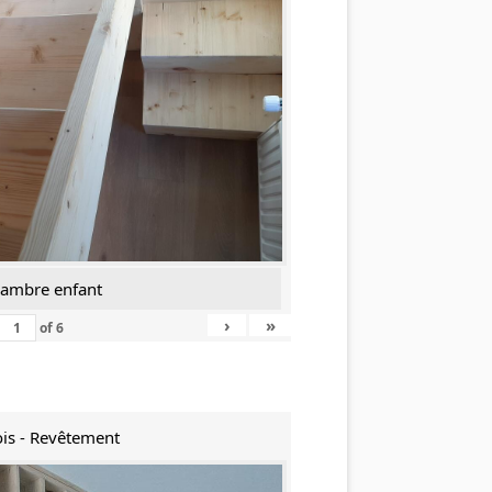
hambre enfant
›
»
of
6
is - Revêtement