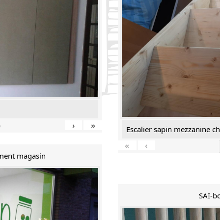
›
»
9
Escalier sapin mezzanine c
«
‹
ment magasin
SAI-bo