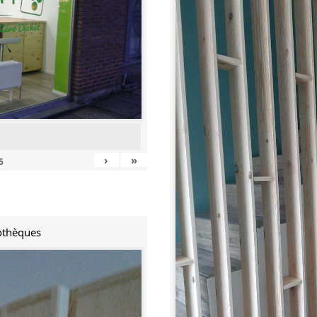
›
»
5
iothèques