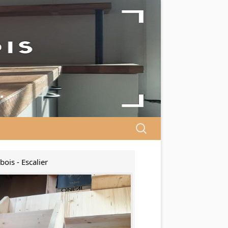
…
Search
for:
bois - Escalier