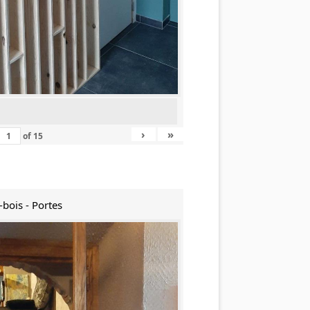
›
»
of
15
-bois - Portes