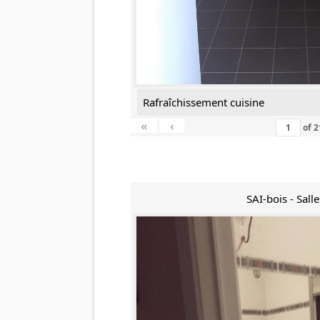
Rafraîchissement cuisine
«
‹
of
2
SAI-bois - Sall