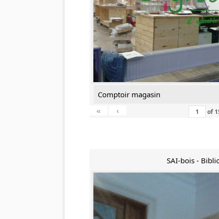
Comptoir magasin
«
‹
of
1
SAI-bois - Bibl