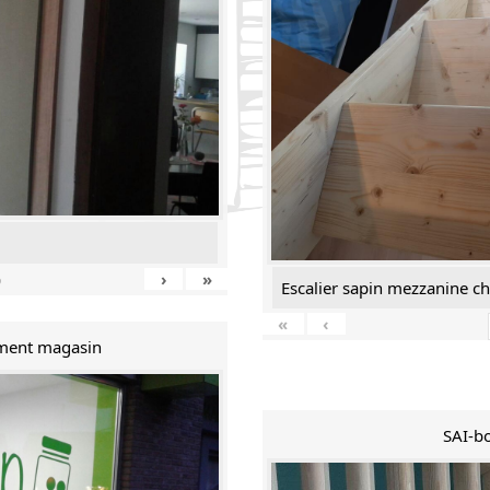
›
»
9
Escalier sapin mezzanine c
«
‹
ment magasin
SAI-bo