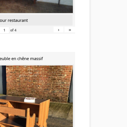
our restaurant
›
»
of
4
Meuble en chêne massif