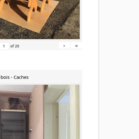
›
»
of
20
-bois - Caches