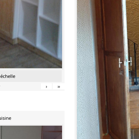
échelle
›
»
7
uisine