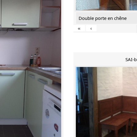
Double porte en chêne
«
‹
SAI-b