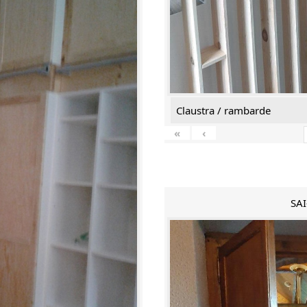
Claustra / rambarde
«
‹
SAI