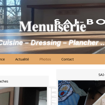
Menuiserie
Cuisine – Dressing – Plancher 
nce
Actualité
Photos
Contact
SAI-
aches