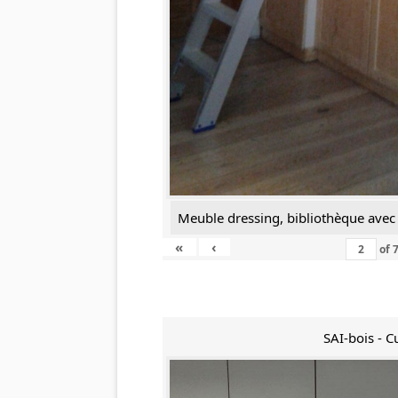
Meuble dressing, bibliothèque avec 
«
‹
of
SAI-bois - C