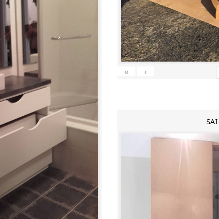
«
‹
SAI