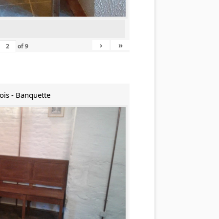
›
»
of
9
ois - Banquette