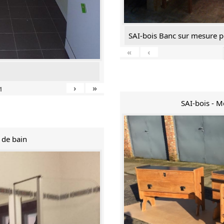
SAI-bois Banc sur mesure p
«
‹
›
»
1
SAI-bois - 
e de bain