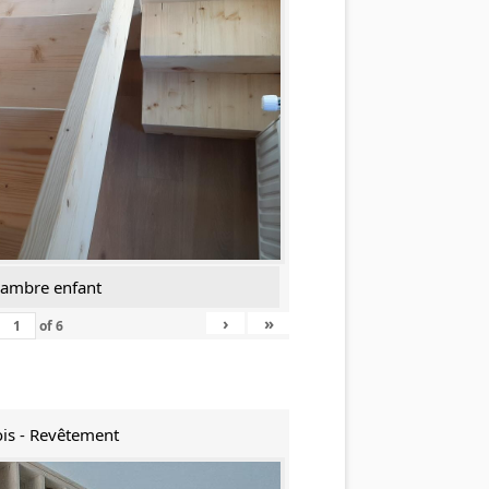
hambre enfant
›
»
of
6
is - Revêtement