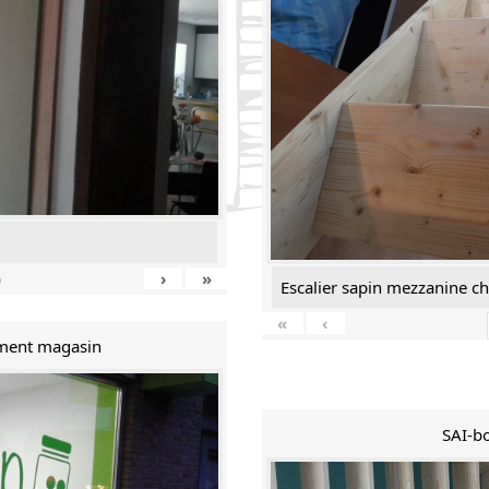
›
»
9
Escalier sapin mezzanine c
«
‹
ment magasin
SAI-bo