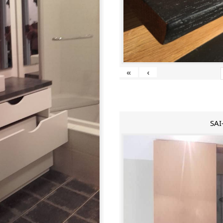
«
‹
SAI