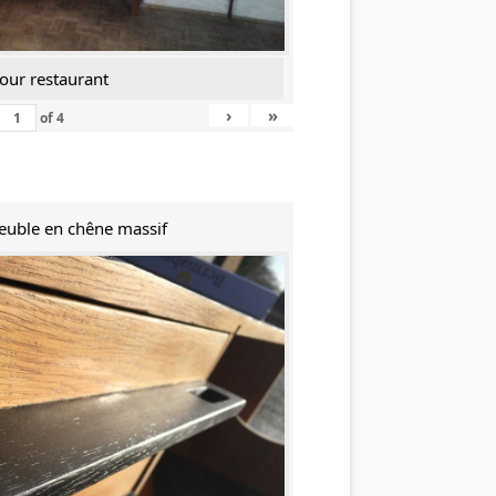
our restaurant
›
»
of
4
Meuble en chêne massif