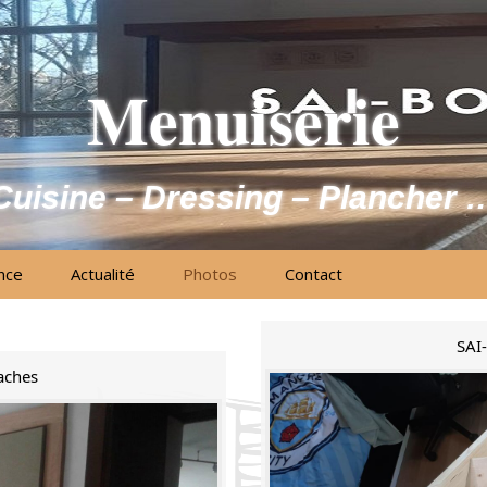
Menuiserie
Cuisine – Dressing – Plancher 
nce
Actualité
Photos
Contact
SAI-
aches