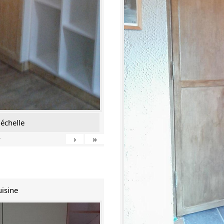
échelle
›
»
7
uisine