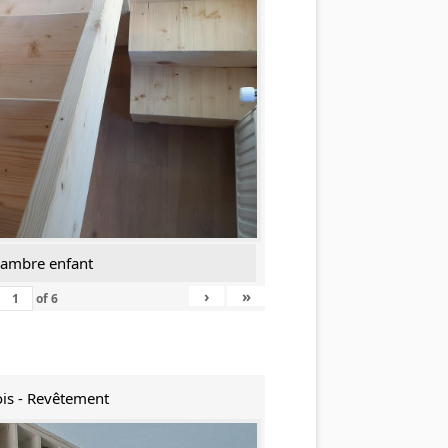
hambre enfant
›
»
of
6
is - Revêtement