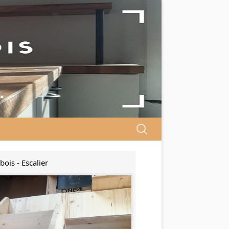
…
Search
for:
bois - Escalier