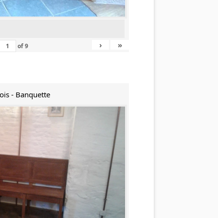
›
»
of
9
ois - Banquette