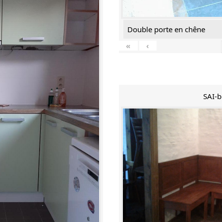
Double porte en chêne
«
‹
SAI-b