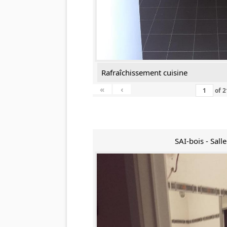
Rafraîchissement cuisine
«
‹
of
2
SAI-bois - Sall