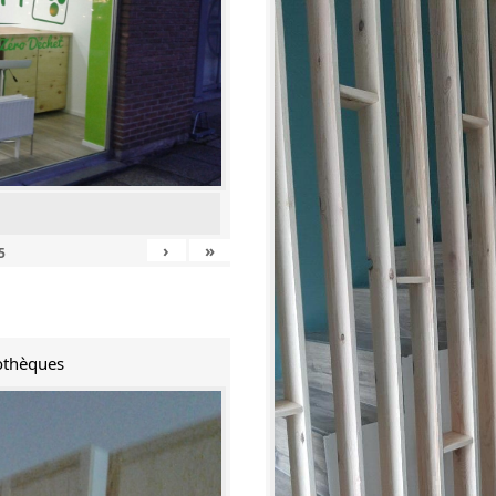
›
»
5
iothèques