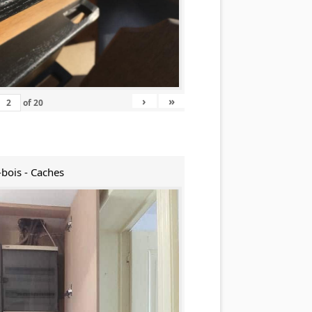
›
»
of
20
-bois - Caches