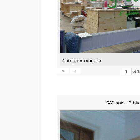
Comptoir magasin
«
‹
of
1
SAI-bois - Bibl