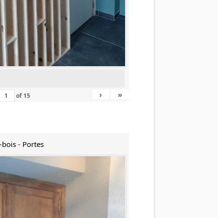
›
»
of
15
-bois - Portes