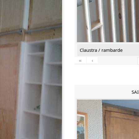
Claustra / rambarde
«
‹
SAI