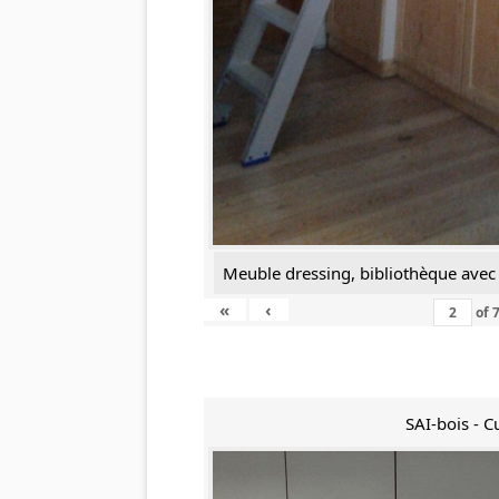
Meuble dressing, bibliothèque avec 
«
‹
of
SAI-bois - C