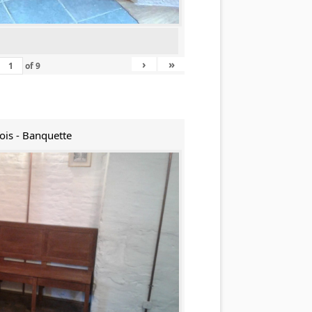
›
»
of
9
ois - Banquette