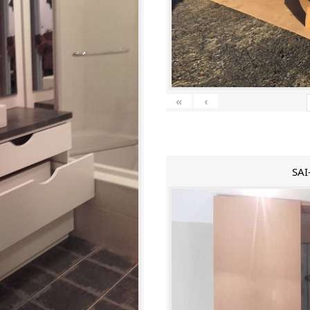
«
‹
SAI