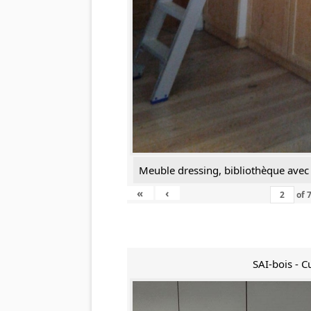
Meuble dressing, bibliothèque avec 
«
‹
of
SAI-bois - C