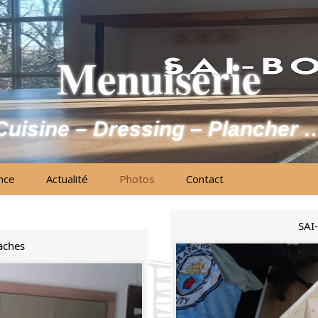
Menuiserie
Cuisine – Dressing – Plancher 
nce
Actualité
Photos
Contact
SAI-
aches