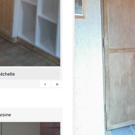
échelle
›
»
7
uisine