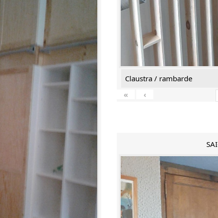
Claustra / rambarde
«
‹
SAI