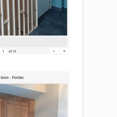
›
»
of
15
-bois - Portes