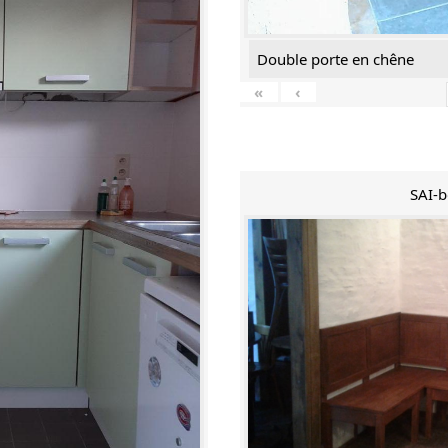
Double porte en chêne
«
‹
SAI-b