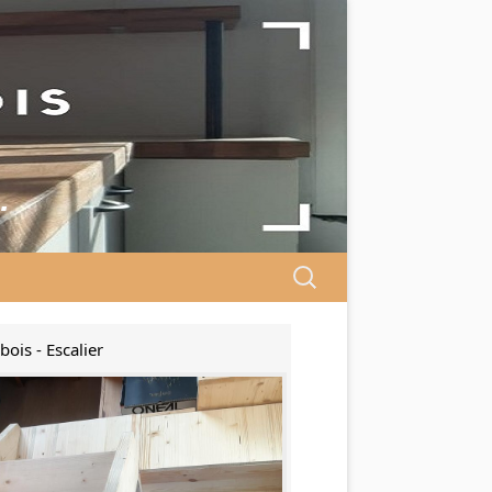
…
Search
for:
bois - Escalier