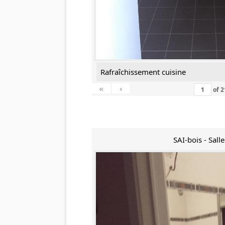
Rafraîchissement cuisine
«
‹
of
2
SAI-bois - Sall