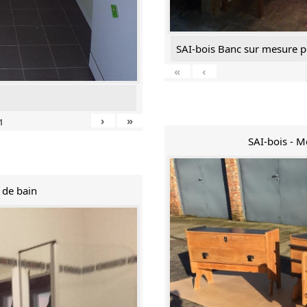
SAI-bois Banc sur mesure p
«
‹
›
»
1
SAI-bois - 
e de bain