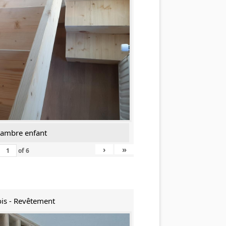
hambre enfant
›
»
of
6
is - Revêtement