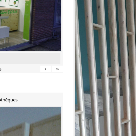
›
»
5
iothèques