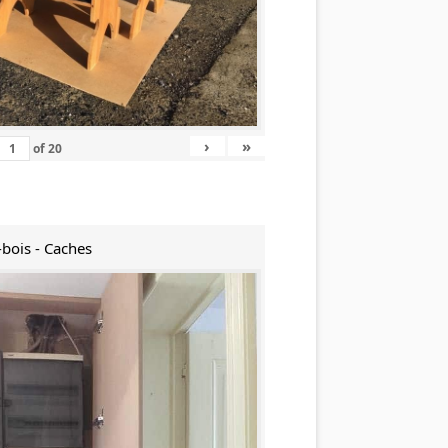
›
»
of
20
-bois - Caches