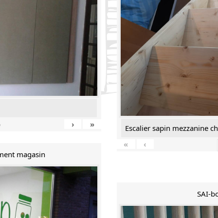
›
»
9
Escalier sapin mezzanine c
«
‹
ment magasin
SAI-bo