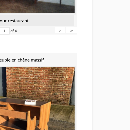
our restaurant
›
»
of
4
Meuble en chêne massif