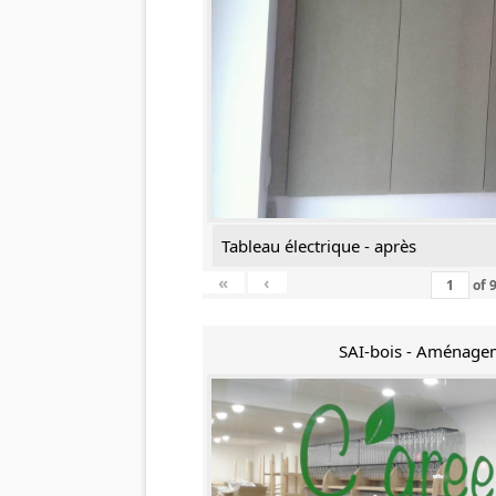
Tableau électrique - après
«
‹
of
SAI-bois - Aménage