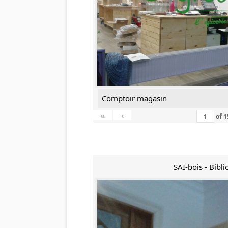
Comptoir magasin
«
‹
of
1
SAI-bois - Bibl