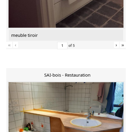
meuble tiroir
«
‹
›
»
of
5
SAI-bois - Restauration