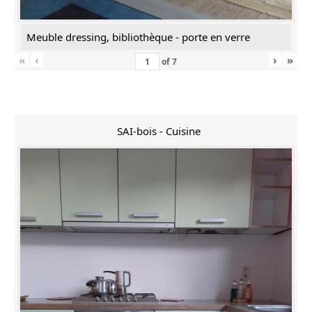
Meuble dressing, bibliothèque - porte en verre
«
‹
›
»
of
7
SAI-bois - Cuisine