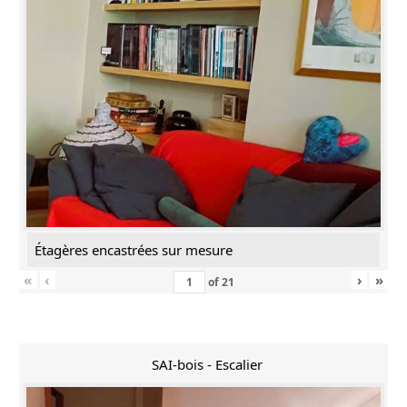
Étagères encastrées sur mesure
«
‹
›
»
of
21
SAI-bois - Escalier