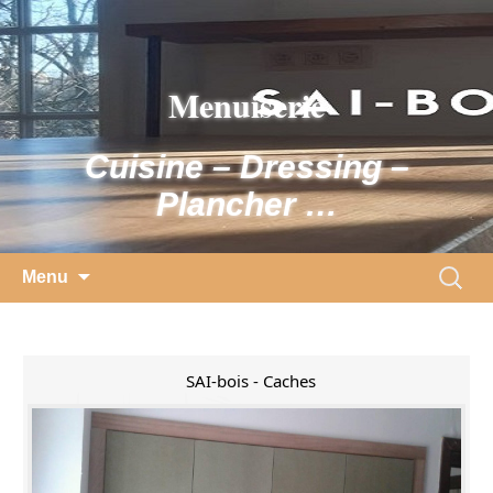
Skip
to
content
Menuiserie
Cuisine – Dressing –
Plancher …
Search
Menu
for:
SAI-bois - Caches