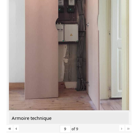
Armoire technique
«
‹
›
»
of
9