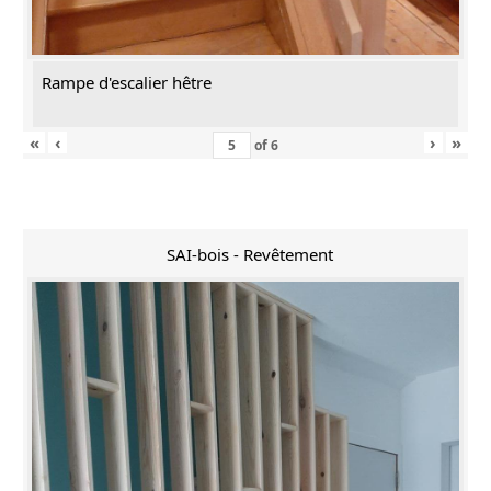
Rampe d'escalier hêtre
«
‹
›
»
of
6
SAI-bois - Revêtement