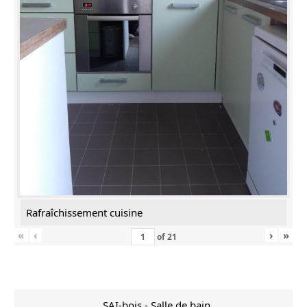
Rafraîchissement cuisine
«
‹
›
»
of
21
SAI-bois - Salle de bain