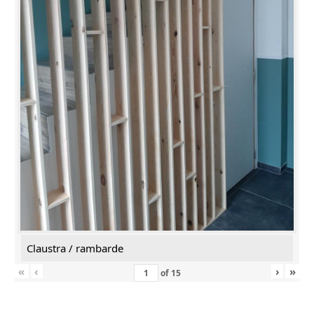
Claustra / rambarde
«
‹
›
»
of
15