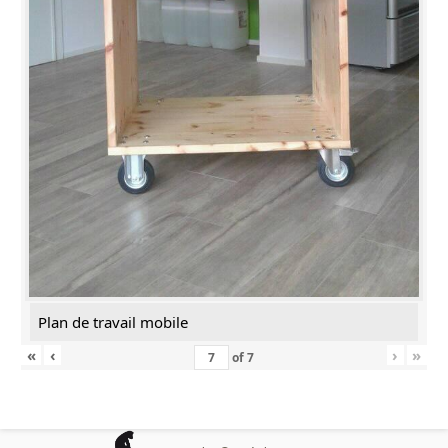
Plan de travail mobile
«
‹
›
»
of
7