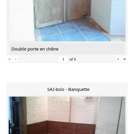
Double porte en chêne
«
‹
›
»
of
9
SAI-bois - Banquette