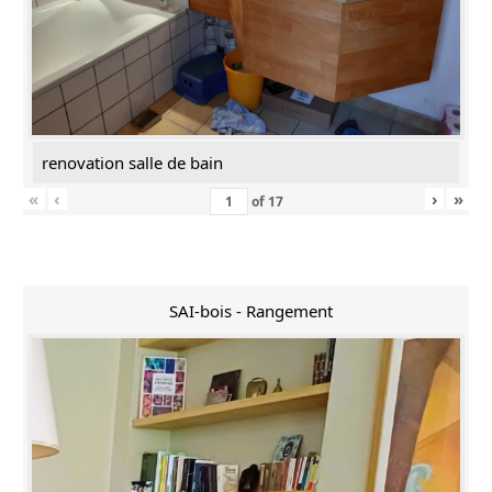
renovation salle de bain
«
‹
›
»
of
17
SAI-bois - Rangement