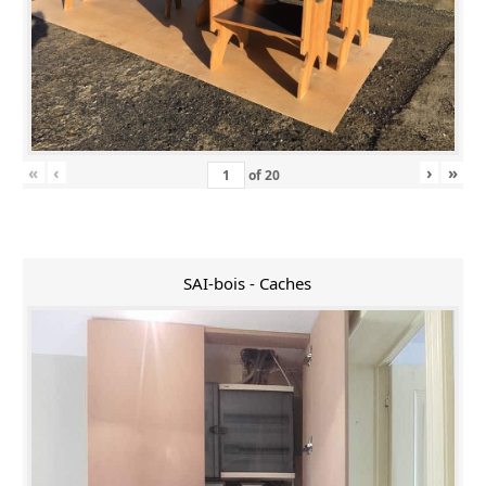
«
‹
›
»
of
20
SAI-bois - Caches