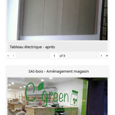
Tableau électrique - après
«
‹
›
»
of
9
SAI-bois - Aménagement magasin