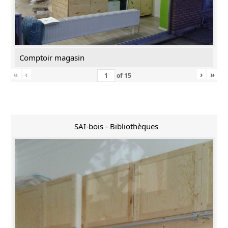
Comptoir magasin
«
‹
›
»
of
15
SAI-bois - Bibliothèques