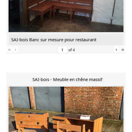
SAI-bois Banc sur mesure pour restaurant
«
‹
›
»
of
4
SAI-bois - Meuble en chêne massif