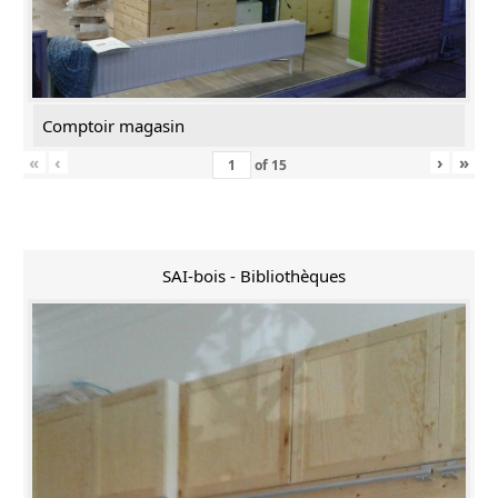
Comptoir magasin
«
‹
›
»
of
15
SAI-bois - Bibliothèques