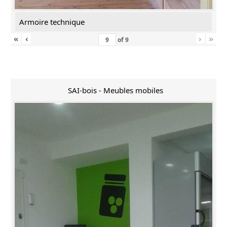
Armoire technique
«
‹
›
»
of
9
SAI-bois - Meubles mobiles