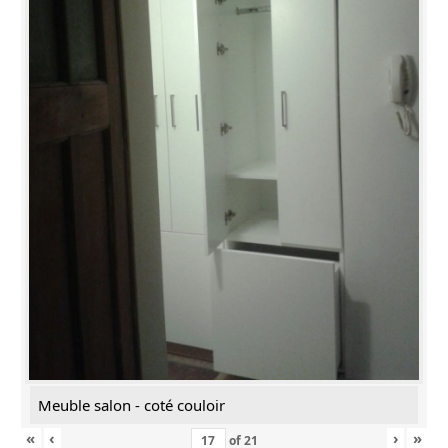
Meuble salon - coté couloir
«
‹
›
»
of
21