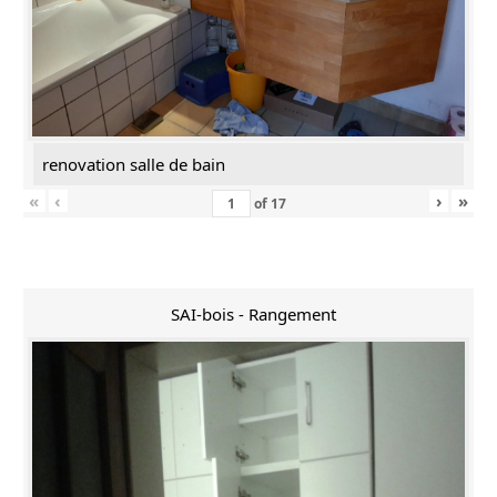
renovation salle de bain
«
‹
›
»
of
17
SAI-bois - Rangement