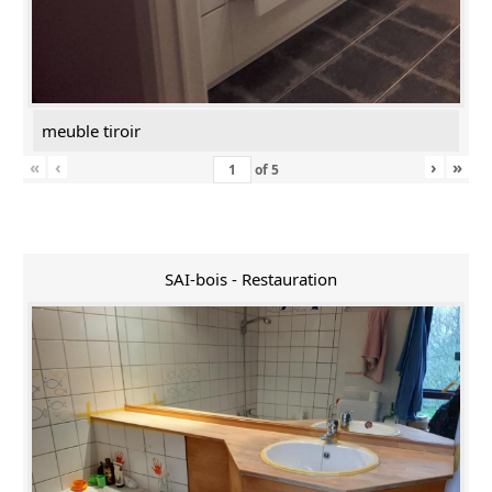
meuble tiroir
«
‹
›
»
of
5
SAI-bois - Restauration