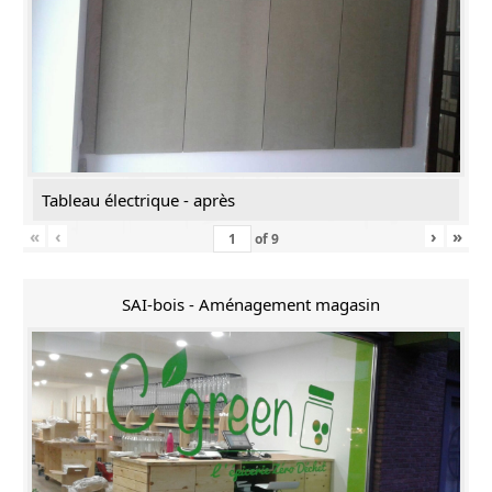
Tableau électrique - après
«
‹
›
»
of
9
SAI-bois - Aménagement magasin