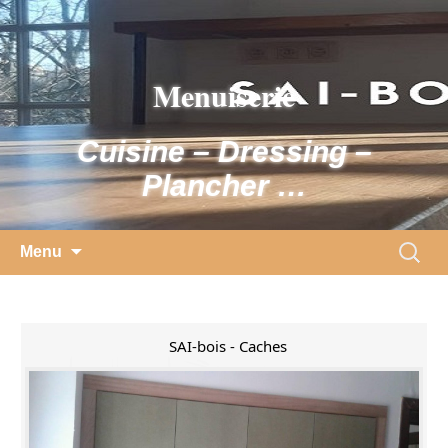
Skip
to
content
Menuiserie
Cuisine – Dressing –
Plancher …
Search
Menu
for:
SAI-bois - Caches