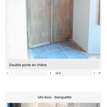
Double porte en chêne
«
‹
›
»
of
9
SAI-bois - Banquette