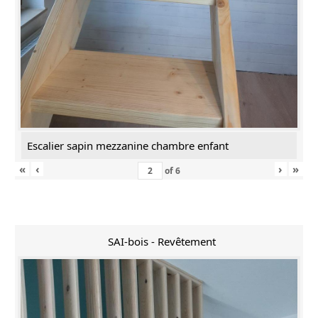
Escalier sapin mezzanine chambre enfant
«
‹
›
»
of
6
SAI-bois - Revêtement