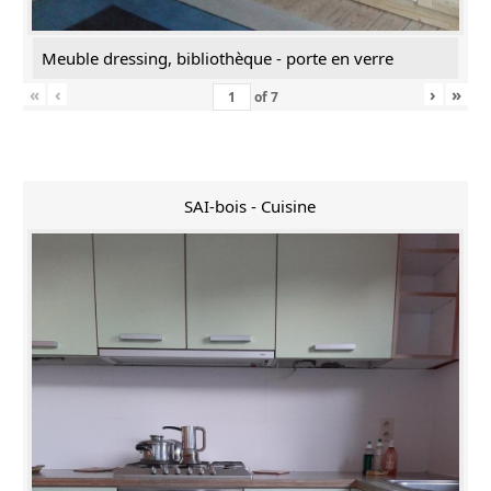
Meuble dressing, bibliothèque - porte en verre
«
‹
›
»
of
7
SAI-bois - Cuisine