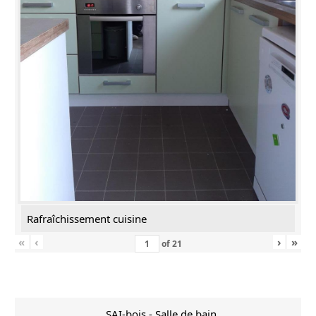
Rafraîchissement cuisine
«
‹
›
»
of
21
SAI-bois - Salle de bain