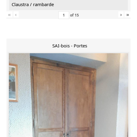
Claustra / rambarde
«
‹
›
»
of
15
SAI-bois - Portes