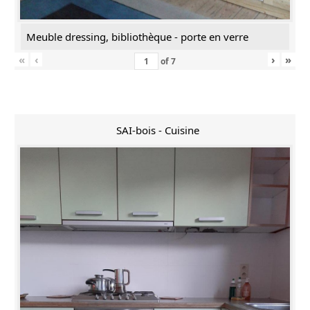
Meuble dressing, bibliothèque - porte en verre
«
‹
›
»
of
7
SAI-bois - Cuisine