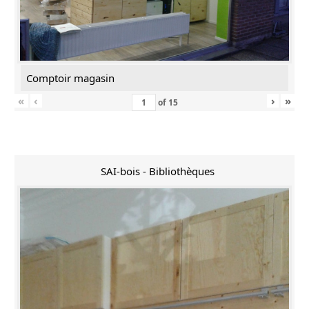
Comptoir magasin
«
‹
›
»
of
15
SAI-bois - Bibliothèques