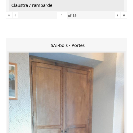
Claustra / rambarde
«
‹
›
»
of
15
SAI-bois - Portes