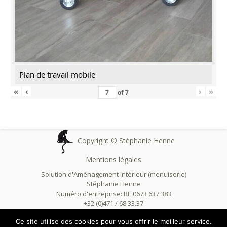
Plan de travail mobile
«
‹
›
»
of
7
Copyright © Stéphanie Henne
Mentions légales
Solution d'Aménagement Intérieur (menuiserie)
Stéphanie Henne
Numéro d'entreprise: BE 0673 637 383
+32 (0)471 / 68.33.37
info@sai-bois.be
Ce site utilise des cookies pour vous offrir le meilleur service.