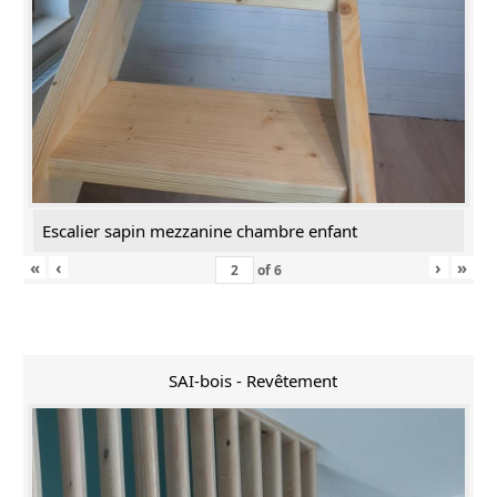
Escalier sapin mezzanine chambre enfant
«
‹
›
»
of
6
SAI-bois - Revêtement