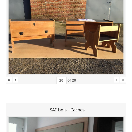
«
‹
›
»
of
20
SAI-bois - Caches