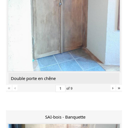
Double porte en chêne
«
‹
›
»
of
9
SAI-bois - Banquette