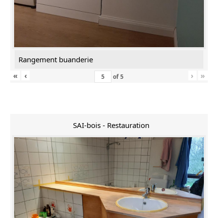
Rangement buanderie
«
‹
›
»
of
5
SAI-bois - Restauration