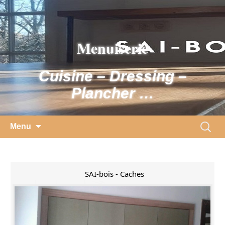
Skip
to
content
Menuiserie
Cuisine – Dressing –
Plancher …
Search
Menu
for:
SAI-bois - Caches