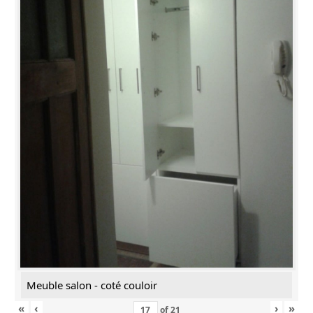
Meuble salon - coté couloir
«
‹
›
»
of
21