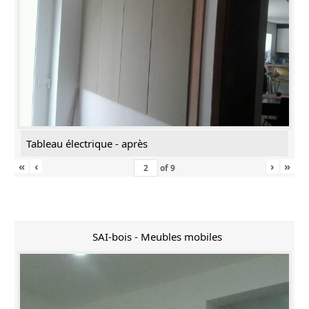
Tableau électrique - après
«
‹
›
»
of
9
SAI-bois - Meubles mobiles