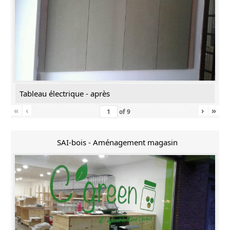
Tableau électrique - après
«
‹
›
»
of
9
SAI-bois - Aménagement magasin