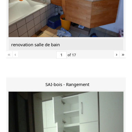
renovation salle de bain
«
‹
›
»
of
17
SAI-bois - Rangement