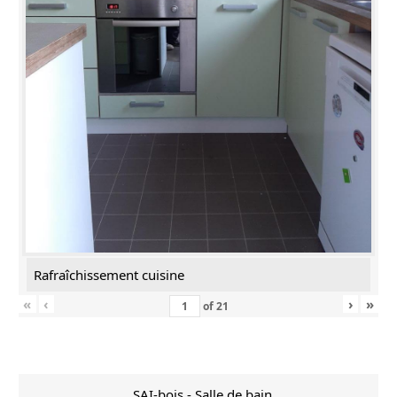
Rafraîchissement cuisine
«
‹
›
»
of
21
SAI-bois - Salle de bain